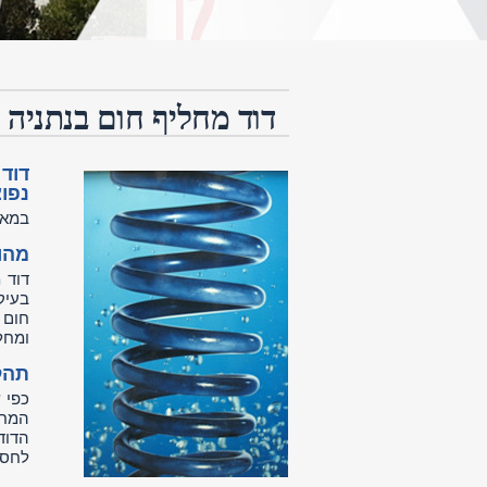
דוד מחליף חום בנתניה
דוד
נפו
במאמ
מהו
דוד 
בעיק
חום 
ומחל
תהל
כפי 
המחמ
הדוד
לחסו