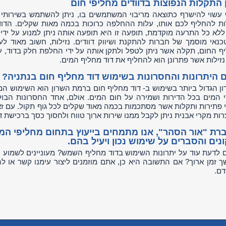
 התקלות הנפוצות בדוודים מחליפי חום
 עשוי להישרף כתוצאה מריבוי המשתמשים בו, ניתן להשתמש בשירות
לות להחליף לכם אותו, עלות ההחלפה כרוכות בכמה מאות שקלים. הדוד
ללא כל התרעה מוקדמת, תופעה זו היא תופעה אותה ניתן למנוע על ידי 
טכנאי מוסמך של חברות להתקנת ושיווק דוודים. נזילות, חשוב מאוד לע
ף החום, תקלה אשר ניתן לטפל ולתקן אותה על ידי החלפת חלק בדוד,
 נזילות אשר פתרונן הוא להחליף את דוד מחליף המים.
 היתרונות והחסרונות בשימוש דוד מחליף חום בנתניה?
ון הגדול ביותר בשימוש ב- דוד מחליף חום ברמת השרון הוא השימוש ה
י המים בכל הדירות ושמירה על חום המים. אולם, אחד החסרונות הבול
 פתירות ותקלות אשר מסתכמות בכמה מאוד שקלים לכל גוף תקול. עם זאת
צרות מקרי אבנית ניתן לקבל ממנו שירות ארוך טווח ולחסוך כסך ברכישת 
רת "אור הסהר", אנו מתמחים בייעוץ בתחום מחליפי המי
נים והסברים על שימוש נכון ויעיל בהם.
ם לדעת עוד על יתרונות השימוש בדוד מחליף השמש? מעוניינים לשמוע
ך זמן ארוך? אם התשובה היא כן, אתם מוזמנים ליצור עימנו קשר או לה
ם.