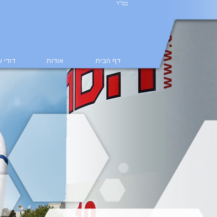
בס"ד
דף הבית
אודות
דודי 