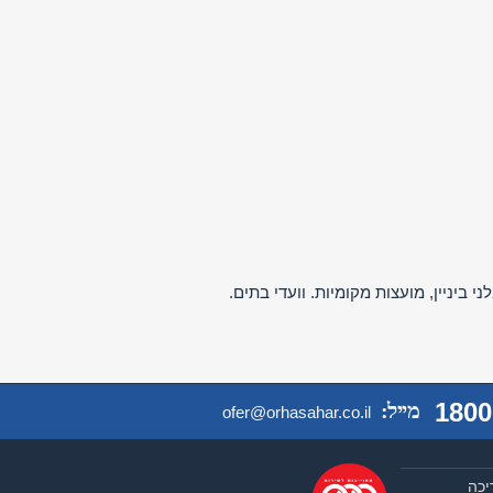
 ביניין, מועצות מקומיות. וועדי בתים.
1800
מייל:
ofer@orhasahar.co.il
יכה