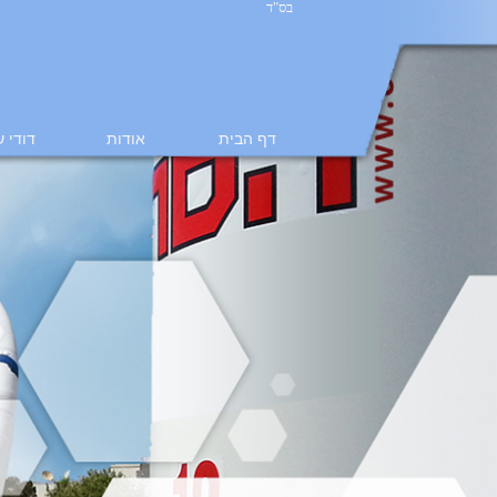
בס"ד
דף הבית
אודות
דודי 