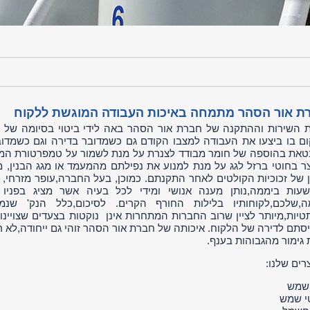
ת אור הסהר מתמחה באיכות העבודה המוגשת ללקוח
ת השירות וההתקנה של חברת אור הסהר באה לידי ביטוי בסיומה של 
ם בו ביצעו את העבודה למצבו הקודם גם כשמדובר בדירה וגם כשמדוב
את בהוספה של חומר מבודד לצנרת על מנת לשמור על טמפרטורת המים
ר בחוטי ברזל לגג על מנת למנוע את נפילתם מהמעמד או מגג הבנין, מ
 שעות ביממה,נותן מענה אנושי ומידי לכל בעיה אשר מציג בפני
,שלכם,לקוחותיו בלילות החורף הקרים. לסיכום,כלל הנק' שנמנ
טיות,מיותר לציין שרוב החברות המתחרות אינן נוקטות בצעדים שצויינו
יסתם לדירה של הלקוח. איכותה של חברת אור הסהר זוהי גם ייחודה,לא רק
 גימור מהגבוהות בענף.
רים שלנו:
 שמש
י שמש