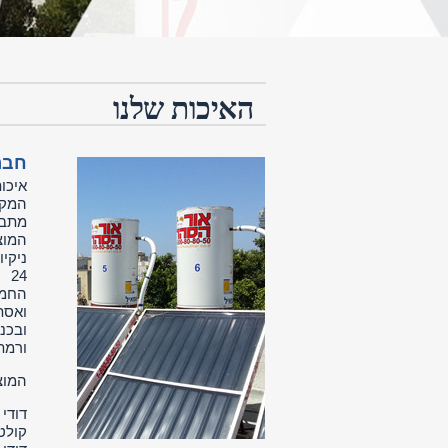
האיכות שלנו
חבר
איכו
המקו
מתבט
המוצ
24
החמה
ואסת
ובכנ
ורמת
המוצ
דודי
קולט