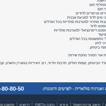
 חשמל
 מחליף חום
י חום
ים וטיימרים לדודים
י מים לדוד למניעת אבנית
ות סחרור למערכות סולריות בכל הגדלים
סטט לדוד
סטט דיפרנציאלי למערכות סולריות
יקוד
י התפשטות בכל הגדלים
ני לחץ
מי ביטחון.
 אור הסהר נותנת שירות:
 הביטחון, קופות חולים, תרבות הדיור, רוב העיריות בגוש דן והשרון. קבלני
-80-80-50
אנרגיה סולארית - לפרטים והזמנות:
חישוב צריכת חשמל
טיפים
כתבה מYNET
דרושים
מחשבון צר