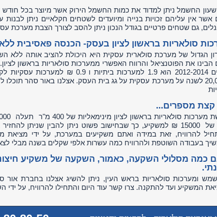
שעון החשמל ניתן למדוד את כמות החשמל הירוק אשר מיוצר בכל חודש על 
 אשר אין עליהם זכויות בנייה ומיועדים לשטחים חקלאיים ניתן לבנות 
לים, גם שטחים פרטיים בגודל הנכון ניתן להסב לצורך הצבת מערכת עסק
כות סולאריות בראשון לציון בעסק- הכנסה פאסיבית לל
ון הגדול של מערכת סולארית עסקית היא היכולת להציב אותה ללא ה
 הבינו את הפוטנציאל והרווח האפשרי ממערכות סולאריות בראשון לציון
ל20,000 לשנה על מערכת עסקית על גג בית העסק. אצלנו באור סהר תוכלו
ות
 קצת מספרים...
רווח של 15000 ₪ למשקיע, כך שבחישוב פשוט ניתן להבין שניתן 
חיל להרוויח, זאת במידה ואתם משקיעים במערכת, על ידי מציאת 
יך בעבודה השוטפת ולהרוויח כמה עשרות אלפי שקלים בשנה מבלי לצ
ם כמה מסלולי השקעה, כאמור, השקעה של משקיע חיצוני
תי.
שמש ומערכות סולאריות בראש העין, ניתן להשיג אצלנו בחברת אור ס
את המשקיע ועד להתקנה. צרו קשר עוד היום והתחילו להרוויח, על ידי הש