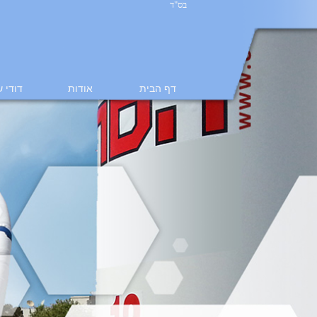
בס"ד
דף הבית
אודות
דודי 