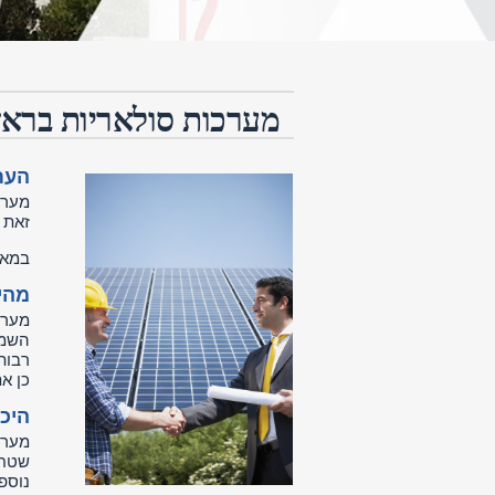
מערכות סולאריות בראשו
העתי
מערכ
זאת 
במאמ
מהי
מערכ
השמש
רבות
כן את
היכן
מערכ
נוספת ה