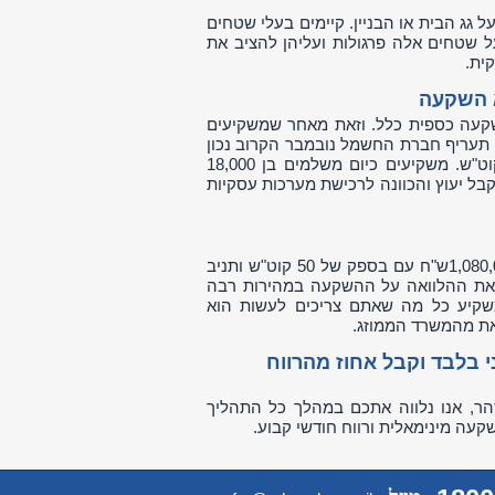
גג הבית או הבניין. קיימים בעלי שטחים
על שטחים אלה פרגולות ועליהן להציב את
ית.
א השקעה
שקעה כספית כלל. וזאת מאחר שמשקיעים
. תעריף חברת החשמל נובמבר הקרוב נכון
לשנים 2012-2014 הוא 1.9 למערכות ביתיות ו 0.9 ₪ למערכות עסקיות לקוט"ש. משקיעים כיום משלמים בן 18,000
 לקבל יעוץ והכוונה לרכישת מערכות עסקיות
רכישת מערכות סולאריות בראשון לציון מינימאליות של 400 מ"ר תעלה 1,080,000ש"ח עם בספק של 50 קוט"ש ותניב
להחזיר את ההלוואה על ההשקעה במהירות רבה
משקיע כל מה שאתם צריכים לעשות הוא
את מהמשרד הממוזג.
 בלבד וקבל אחוז מהרווח
הר, אנו נלווה אתכם במהלך כל התהליך
קעה מינימאלית ורווח חודשי קבוע.