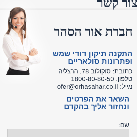
ופתרונות סולאריים
כתובת: סוקולוב 78, הרצליה
טלפון: 1800-80-80-50
מייל: ofer@orhasahar.co.il
השאר את הפרטים
ונחזור אליך בהקדם
שם:
:name
טלפון:
:Phone
דוא"ל:
:Email
אזור:
:Area
הודעה: :Message