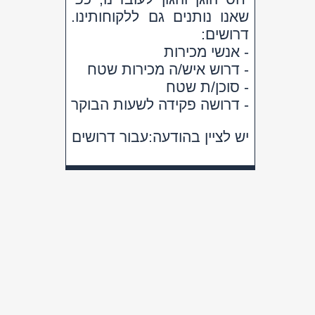
מייל:
ofer@orhasahar.co.il
אור הסהר - חברה להתקנת דודי שמש
ואנרגיה סולארית - לפרטים והזמנות:
1800-80-80-50
ט.ל.ח | כל הזכויות שמורות ©
Powered
by
kidumnet