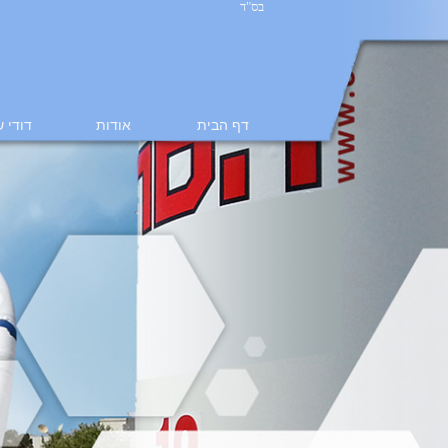
בס"ד
דף הבית
אודות
דודי 