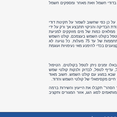
 בדודי חשמל וזאת מאחר ומספקים חשמל
על כן כפי שחשוב לשמור על תקינות דודי
ת הבדיקה והניקוי תתבצע אך ורק על ידי
 ממלאים כמות של מים מזוקקים למניעת
ת לטפל בקולט השמש בעצמכם. קולט השמש
בימים חמים של 35 מעלות הינם לוהטים ומכפילים את עצמם עד לכדי התחממות של עד 75 מעלות. כל נגיעה לא
וענים בכדי להימנע מאי נעימויות ועוגמת
אלו זמנים ניתן לטפל בקולטים. הטיפול
 עדיף לטפל, לבדוק ולנקות קולטי שמש
מי שבא במגע עם קולט השמש. חשוב מאוד
חיים מקסימאלי של קולטי השמש והדוד.
ר הסהר" תקבלו את הייעוץ והשירות ברמה
ותאמים לסוג הגג, אזור המגורים ותקציב