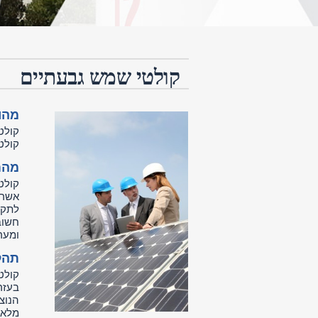
קולטי שמש גבעתיים
מהו
קולט
קולט
מהם
קולט
אשר 
לתקי
חשוב
ומער
תהל
קולט
בעזר
הנוצ
מלאכ