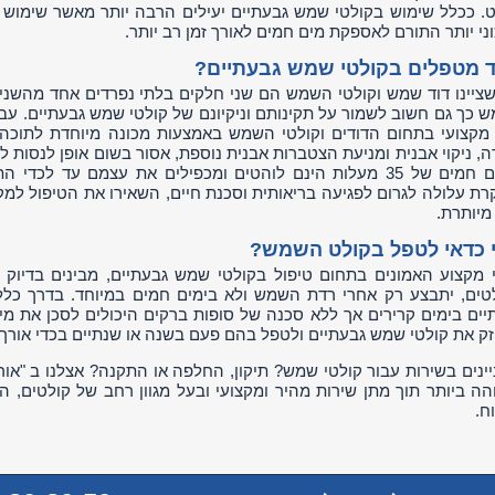
. ככלל שימוש בקולטי שמש גבעתיים יעילים הרבה יותר מאשר שימוש
ני יותר התורם לאספקת מים חמים לאורך זמן רב יותר.
ד מטפלים בקולטי שמש גבעתיים?
שציינו דוד שמש וקולטי השמש הם שני חלקים בלתי נפרדים אחד מהשני 
 כך גם חשוב לשמור על תקינותם וניקיונם של קולטי שמש גבעתיים. עבוד
 מקצועי בתחום הדודים וקולטי השמש באמצעות מכונה מיוחדת לתוכה
ה, ניקוי אבנית ומניעת הצטברות אבנית נוספת, אסור בשום אופן לנסו
רת עלולה לגרום לפגיעה בריאותית וסכנת חיים, השאירו את הטיפול למקצ
מיותרת.
 כדאי לטפל בקולט השמש?
 מקצוע האמונים בתחום טיפול בקולטי שמש גבעתיים, מבינים בדיוק ב
טים, יתבצע רק אחרי רדת השמש ולא בימים חמים במיוחד. בדרך כלל,
יים בימים קרירים אך ללא סכנה של סופות ברקים היכולים לסכן את 
ק את קולטי שמש גבעתיים ולטפל בהם פעם בשנה או שנתיים בכדי אורך 
יינים בשירות עבור קולטי שמש? תיקון, החלפה או התקנה? אצלנו ב "או
הה ביותר תוך מתן שירות מהיר ומקצועי ובעל מגוון רחב של קולטים, המ
ח.