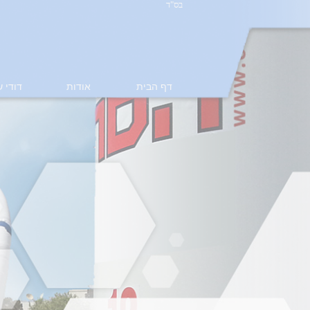
בס"ד
דף הבית
אודות
דודי 