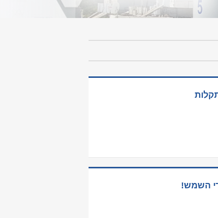
תקלות
די השמש!