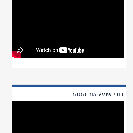
אור הסהר