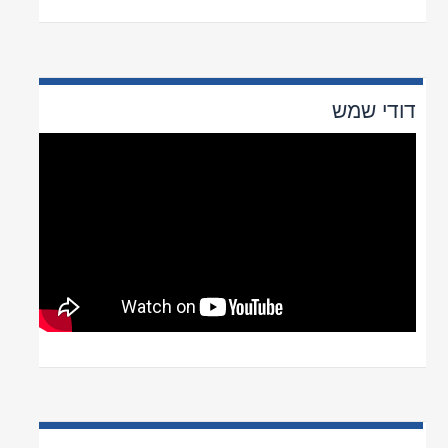
1
2
3
>
מייל:
ofer@orhasahar.co.il
אור הסהר - חברה להתקנת דודי שמש
ואנרגיה סולארית - לפרטים והזמנות:
1800-80-80-50
ט.ל.ח | כל הזכויות שמורות ©
Powered by
kidumnet