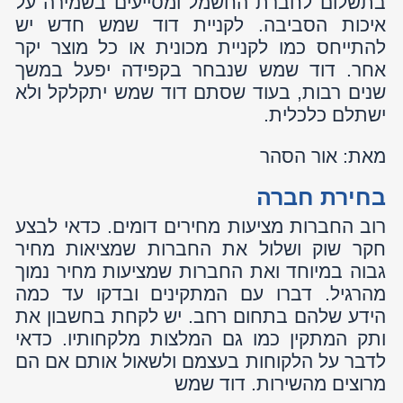
ותק המתקין כמו גם המלצות מלקחותיו. כדאי
לדבר על הלקוחות בעצמם ולשאול אותם אם הם
מרוצים מהשירות. דוד שמש
התאמת גודל הדוד
כמו שאין צורך לקנות וואן למשפחה המורכבת
מבעל ואישה בלבד, כך אין צורך לקנות דוד גדול.
דודי שמש באים בגדלים שונים. הם עולים אלפי
שקלים ולכן חשוב להתאים את גודל הדוד לגודל
המשפחה. אז אם אתם זוג, דוד בינוני יספיק
לכם. אם המשפחה שלכם גדולה, בחרו בדוד
הגדול ביותר. חשוב להבין שבקיץ, תמיד יהיו מים
חמים כי השמש זורחת ברוב שעות היום. בחורף,
ובמיוחד בימים גשומים, המים עלולים להיגמר
מהר יותר. במקרים כאלה אפשר להשתמש
במערכת החשמלית לחימום הדוד.
המלצות לתחזוקה
אם מתקין אומר לכם שאין בכלל מה לדאוג, כי
הדוד החדש שהוא יתקין לכם הוא משוכלל ואין
סיכוי שהוא יקלקל, אתם צריכים לדאוג. כמו כל
דבר אחר - דוד חייב להיות מתוחזק היטב.
הדרך הטובה ביותר לדעת אם מתקין כלשהו הוא
אמין, היא לשאול אותו כיצד לתחזק את הדוד.
כדאי להקשיב להמלצותיו ולפעול על פי הוראותיו.