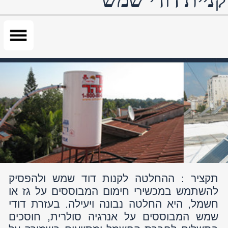
תקציר : ההחלטה לקנות דוד שמש ולהפסיק
להשתמש במכשירי חימום המבוססים על גז או
חשמל, היא החלטה נבונה ויעילה. בעזרת דודי
שמש המבוססים על אנרגיה סולרית, חוסכים
בתשלום לחברת החשמל ומסייעים בשמירה על
איכות הסביבה. לקניית דוד שמש חדש יש
להתייחס כמו לקניית מכונית או כל מוצר יקר
אחר. דוד שמש שנבחר בקפידה יפעל במשך
שנים רבות, בעוד שסתם דוד שמש יתקלקל ולא
ישתלם כלכלית.
מאת: אור הסהר
בחירת חברה
רוב החברות מציעות מחירים דומים. כדאי לבצע
חקר שוק ושלול את החברות שמציאות מחיר
גבוה במיוחד ואת החברות שמציעות מחיר נמוך
מהרגיל. דברו עם המתקינים ובדקו עד כמה
הידע שלהם בתחום רחב. יש לקחת בחשבון את