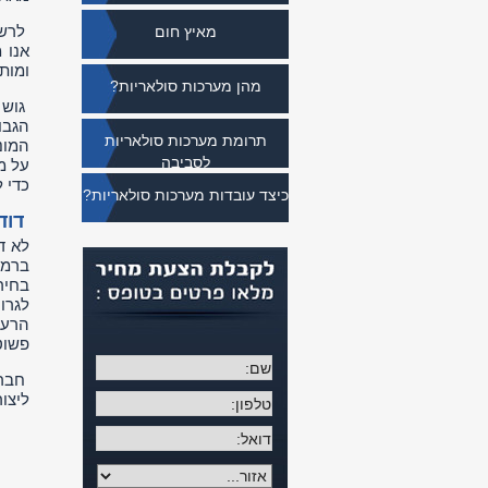
לרשו
מאיץ חום
אנו 
ומותק
מהן מערכות סולאריות?
גוש 
הגבו
תרומת מערכות סולאריות
המונ
לסביבה
על מ
כדי 
כיצד עובדות מערכות סולאריות?
דודי
לא ד
ברמת
בחיר
לגרו
הרעפ
פשוט
חברת
ליצו