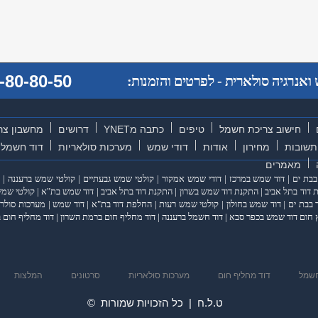
-80-80-50
אנרגיה סולארית - לפרטים והזמנות:
חישוב צריכת חשמל
טיפים
כתבה מYNET
דרושים
מחשבון צר
תשובות
מחירון
אודות
דודי שמש
מערכות סולאריות
דוד חשמל
מאמרים
בבת ים
|
דוד שמש במרכז
|
דודי שמש אמקור
|
קולטי שמש גבעתיים
|
קולטי שמש ברעננה
|
דוד בתל אביב
|
התקנת דוד שמש בשרון
|
התקנת דוד בתל אביב
|
דוד שמש בת"א
|
קולטי שמש
 בבת ים
|
דוד שמש בחולון
|
קולטי שמש רעות
|
החלפת דוד בת"א
|
דוד שמש
|
מערכות סולרי
 חום דוד שמש בכפר סבא
|
דוד חשמל ברעננה
|
דוד מחליף חום ברמת השרון
|
דוד מחליף חום ב
חשמל
דוד מחליף חום
מערכות סולאריות
סרטונים
המלצות
ט.ל.ח | כל הזכויות שמורות ©