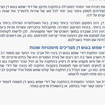
ת חברת אור הסהר המובילה בהתקנה ותיקון של דודי שמש בגוש דן הציו
מצליחים לספק גימור טוב יותר לכל סוג של שירות ולהאריך את שנות 
נים על ידנו.
דן, הינו המקום המרכזי ביותר בארץ, בעל האוכלוסייה הגדולה ביותר 
ה ביותר. בזכות המיקום המרכזי, מתקבלות בחברתנו עשרות פניות ביום 
יטין הרב שצברנו במשך השנים של יושר ומקצועיות. לכן לרשות לקוחותי
נת לצמצם את זמן ההגעה אחרי קריאה למינימום. כמו כן, אנו דואגים למ
להיות שם תמיד בשבילכם.
 שמש בגוש דן מצריכים מיומנויות שונות
ומה התקנת דודי שמש בגוש דן בעיר תל אביב עיר החוף עם מספר רב 
 השרון אשר בה רוב רובם של צורת המגורים היא של בתים פרטיים חד מ
ה של איש מקצוע שיש לו ניסיון בהתקנה על גג רגיל עבור התקנה בגג ר
ם לנזקים חמורים ואף לאסונות בעקבות התקנה לא נכונה של דודי שמש
ים. כמו כן, ישנו הבדל בין התקנה של קולט שמש ממול גורד שחקים לב
 כמו פתח תקווה לדוגמא.
 אור הסהר המומחית בהתקנה של דודי שמש בגוש דן תשמח לעמוד לרש
ר עימנו קשר ישיר בטלפון או בהשארת פרטים באתר.