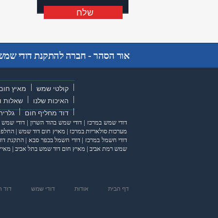
שלח
שלח
אור הסהר - חברה להתקנת דודי שמש ו
קולטי שמש
מאיץ חום
האיכות שלנו
שאלות ו
דוד מחליף חום
גלריה
דודי שמש במרכז
|
דודי שמש בהוד השרון
|
דודי שמש 
מערכות סולאריות במרכז
|
מאיץ חום דוד שמש
|
החלפת 
דודי חשמל במרכז
|
דודי חשמל בכפר סבא
|
התקנת דוד
שמש רמת אביב
|
מאיץ חום דוד שמש בתל אביב
|
מאיץ
דף הבית
אודות
דודי שמש
דוד 