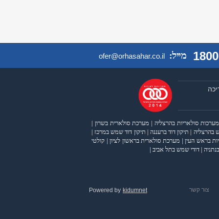
1800
מייל:
ofer@orhasahar.co.il
יכה
מערכות סולאריות בהרצליה
|
מערכת סולארית בשרון
|
 בהרצליה
|
תיקון דוד ברעננה
|
תיקון דוד שמש במרכז
|
ות בראש העין
|
מערכת סולארית בראשון לציון
|
קולטי
נתניה
|
דודי שמש בתל אביב
|
צור קשר
Powered by
kidumnet