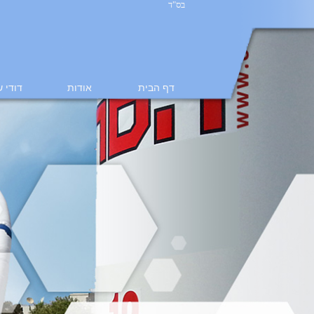
בס"ד
דף הבית
אודות
דודי 