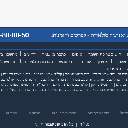
-80-80-50
אנרגיה סולארית - לפרטים והזמנות:
חישוב צריכת חשמל
טיפים
כתבה מYNET
דרושים
מחשבון צר
תשובות
מחירון
אודות
דודי שמש
מערכות סולאריות
דוד חשמל
מאמרים
בבת ים
|
דוד שמש במרכז
|
דודי שמש אמקור
|
קולטי שמש גבעתיים
|
קולטי שמש ברעננה
|
דוד בתל אביב
|
התקנת דוד שמש בשרון
|
התקנת דוד בתל אביב
|
דוד שמש בת"א
|
קולטי שמש
 בבת ים
|
דוד שמש בחולון
|
קולטי שמש רעות
|
החלפת דוד בת"א
|
דוד שמש
|
מערכות סולרי
 חום דוד שמש בכפר סבא
|
דוד חשמל ברעננה
|
דוד מחליף חום ברמת השרון
|
דוד מחליף חום ב
חשמל
דוד מחליף חום
מערכות סולאריות
סרטונים
המלצות
ט.ל.ח | כל הזכויות שמורות ©