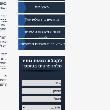
מאוד
מאיץ חום
מאת:
דודי
מהן מערכות סולאריות?
בכל 
המתק
התמו
תרומת מערכות סולאריות
לסביבה
ישנה
לצרכ
כיצד עובדות מערכות סולאריות?
יש ל
מותא
ובכך
אור 
3 שנים על כל תקלה. אל תהססו, התקשר ותיהנו משירות שונה, שירות מכל הלב ובצורה המקצועית ביותר.