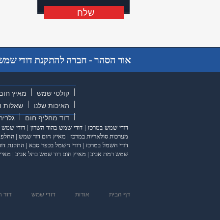
שלח
שלח
אור הסהר - חברה להתקנת דודי שמש ו
קולטי שמש
מאיץ חום
האיכות שלנו
שאלות ו
דוד מחליף חום
גלריה
דודי שמש במרכז
|
דודי שמש בהוד השרון
|
דודי שמש 
מערכות סולאריות במרכז
|
מאיץ חום דוד שמש
|
החלפת 
דודי חשמל במרכז
|
דודי חשמל בכפר סבא
|
התקנת דוד
שמש רמת אביב
|
מאיץ חום דוד שמש בתל אביב
|
מאיץ
דף הבית
אודות
דודי שמש
דוד 