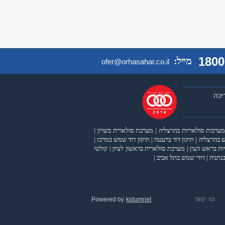
1800
מייל:
ofer@orhasahar.co.il
יכה
מערכות סולאריות בהרצליה
|
מערכת סולארית בשרון
|
 בהרצליה
|
תיקון דוד ברעננה
|
תיקון דוד שמש במרכז
|
ות בראש העין
|
מערכת סולארית בראשון לציון
|
קולטי
נתניה
|
דודי שמש בתל אביב
|
צור קשר
Powered by
kidumnet