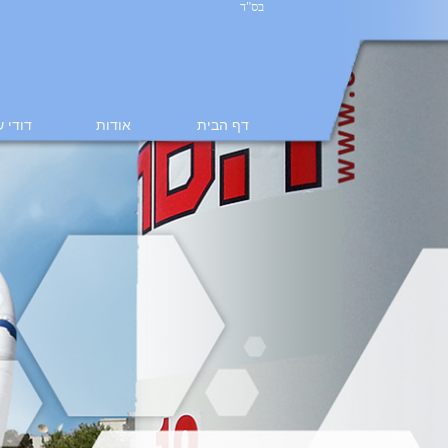
בס"ד
דף הבית
אודות
דודי 