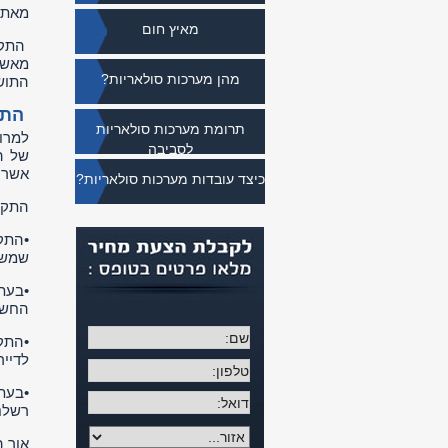
מאת:
מאיץ חום
התקנ
מאשר
מהן מערכות סולאריות?
התוש
התקנ
תרומת מערכות סולאריות
למרו
לסביבה
של ה
אשר מ
כיצד עובדות מערכות סולאריות?
התקנת
•התק
שמש ע
•בעת
החשמל
•התק
לדייר
•בעת
רשלנ
אור 