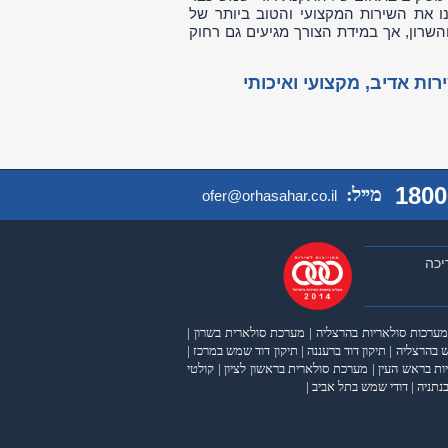
ותינו את השירות המקצועי והטוב ביותר של
שרון, אך במידת הצורך מגיעים גם רחוק
ת אדיב, מקצועי ואיכותי
1800
מייל:
ofer@orhasahar.co.il
יכה
מערכות סולאריות בהרצליה
|
מערכת סולארית בשרון
|
 בהרצליה
|
תיקון דוד ברעננה
|
תיקון דוד שמש במרכז
|
ות בראש העין
|
מערכת סולארית בראשון לציון
|
קולטי
נתניה
|
דודי שמש בתל אביב
|