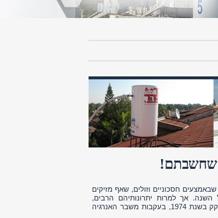
 שחשבתם!
באמצעים חסכוניים וזולים, שאף מזיקים
השנה. אך למרות יתרונותיהם הרבים,
הפופולריות הרבה של דודי שמש בישראל נזקפת דווקא לזכותו של חוק שנחקק בשנת 1974, בעקבות משבר האנרגיה