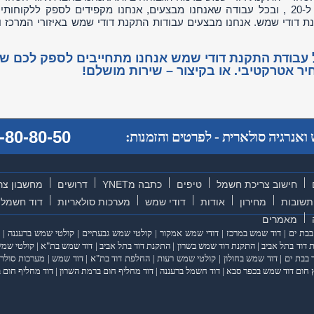
מעל ל-20 , ובכל עבודה שאנחנו מבצעים, אנחנו מקפידים לספק ללקוח
 דודי שמש. אנחנו מבצעים עבודות התקנת דודי שמש באיזורי המרכז וה
עבודת התקנת דודי שמש אנחנו מתחייבים לספק לכם שירו
ר אטרקטיבי. או בקיצור – שירות מושלם!
-80-80-50
אנרגיה סולארית - לפרטים והזמנות:
חישוב צריכת חשמל
טיפים
כתבה מYNET
דרושים
מחשבון צר
תשובות
מחירון
אודות
דודי שמש
מערכות סולאריות
דוד חשמל
מאמרים
בבת ים
|
דוד שמש במרכז
|
דודי שמש אמקור
|
קולטי שמש גבעתיים
|
קולטי שמש ברעננה
|
דוד בתל אביב
|
התקנת דוד שמש בשרון
|
התקנת דוד בתל אביב
|
דוד שמש בת"א
|
קולטי שמש
 בבת ים
|
דוד שמש בחולון
|
קולטי שמש רעות
|
החלפת דוד בת"א
|
דוד שמש
|
מערכות סולרי
 חום דוד שמש בכפר סבא
|
דוד חשמל ברעננה
|
דוד מחליף חום ברמת השרון
|
דוד מחליף חום ב