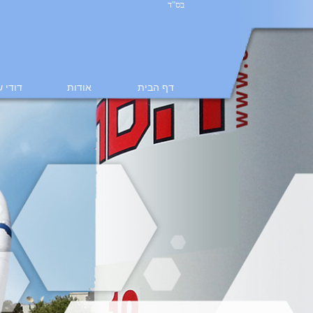
בס"ד
דף הבית
אודות
דודי 