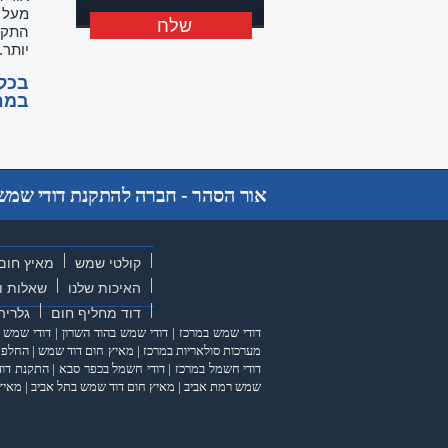
שלח
שלח
התקנת
יותר.
בכל 
במחי
אור הסהר - חברה להתקנת דודי שמש ו
קולטי שמש
מאיץ חום
האיכות שלנו
שאלות ו
דוד מחליף חום
גלריה
דודי שמש במרכז
|
דודי שמש בהוד השרון
|
דודי שמש 
מערכות סולאריות במרכז
|
מאיץ חום דוד שמש
|
החלפת 
דודי חשמל במרכז
|
דודי חשמל בכפר סבא
|
התקנת דוד
שמש רמת אביב
|
מאיץ חום דוד שמש בתל אביב
|
מאיץ