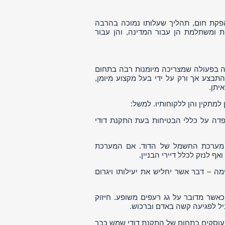
קת חום, תהליך שעלותו נמוכה בהרבה
 ומשתלמת הן עבור המדינה, והן עבור
ה בפעולה שמצריכה מיומנות רבה בתחום
תבצע אך ורק על ידי בעל מקצוע מיומן,
יתן.
למתקין והן ללקוחותיו. למשל:
פדה על כללי הבטיחות בעת התקנת דודי
 מערכת החשמל של הדוד. אם המערכת
ף לנזק לכלל דיירי הבניין.
ה – דבר אשר יחליש את יעילותו ויגרום
כאשר מדובר על גג רעפים משופע. חיזוק
יל לפגיעה קשה באדם וברכוש.
עוסקים בתחום של התקנת דודי שמש כבר