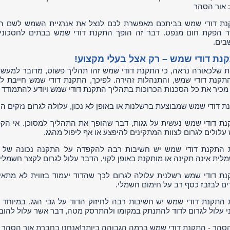
 אור הסהר
ת דודי שמש בביתכם מאפשרת לכם לנצל את אנרגיית השמש לשם הפ
 הפקת חום מנפט. דבר זה הופך התקנת דודי שמש בבתים לחסכונית
בים.
ת דודי שמש – רק אצל בעלי מקצוע!
ת שלכאורה נראה, כי התקנת דודי שמש זהו תהליך פשוט, מדובר למעש
תקנת דודי שמש, והתנהלות זהירה. לפיכך, התקנת דודי שמש חייבת לה
כיר את כל הסכנות הכרוכות בתהליך התקנת דודי שמש ויודע להתמודד א
 דודי שמש שמבוצעת ברשלנות או באופן לא נכון, עלולה לגרום נזקים הן 
נת דודי שמש נעשית על גגות, דבר שהופך את התהליך למסוכן. אי הק
לולים לגרום לצוות המתקינים להיפצע או אף ליפול מהגג.
 התקנת דודי שמש יש חשיבות רבה להקפדה על התקנה נכונה של
ית אינה תקינה או מותקנת באופן לקוי, הדבר עלול לגרום לקצר חשמלי וא
נת דודי שמש רשלנית עלולה לגרום לכך שהדוד יעמוד בזווית לא מתאימ
ים לבזבז כסף רב על חימום חשמלי.
 התקנת דודי שמש יש חשיבות רבה לחיזוק הדוד על גבי הגג, במיוחד 
י עלול לגרום לדוד להתנתק במקומו ולהתרסק מטה, דבר אשר עלול להוב
הסהר - התקנת דודי שמש ברמה הגבוהה ביותר!אנחנו בחברת אור הסהר 