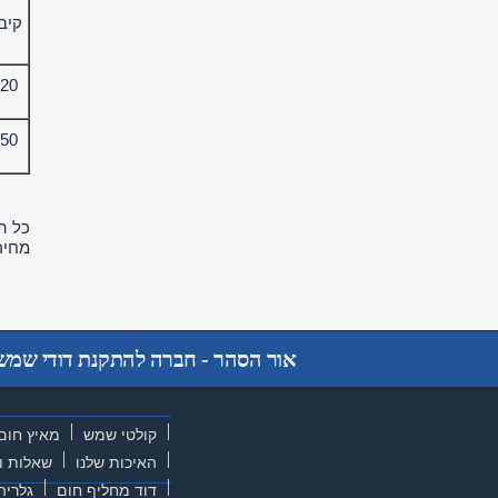
קיב
120 ליטר
150 ליטר
כל ה
מחיר 
אור הסהר - חברה להתקנת דודי שמש ו
קולטי שמש
מאיץ חום
האיכות שלנו
שאלות ו
דוד מחליף חום
גלריה