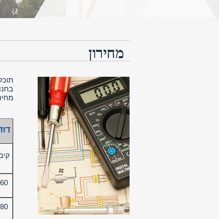
מחירון
תוכל
בחנות 
מחיר
דוד
קיב
60 ליטר
80 ליטר