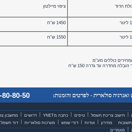
ולת הדוד
ציפוי מיילטון
1450 ש''ח
1550 ש''ח
מחירים כוללים מע''מ
הובלה מחדרה עד גדרה 150 ש''ח
-80-80-50
אנרגיה סולארית - לפרטים והזמנות:
חישוב צריכת חשמל
טיפים
כתבה מYNET
דרושים
מחשבון צר
תשובות
מחירון
אודות
דודי שמש
מערכות סולאריות
דוד חשמל
מאמרים