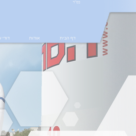
בס"ד
דף הבית
אודות
דודי 