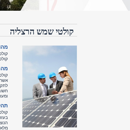
קולטי שמש הרצליה
מהו
קולט
קולט
מהם
קולט
אשר 
לתקי
חשוב
ומער
תהל
קולט
בעזר
הנוצ
מלאכ