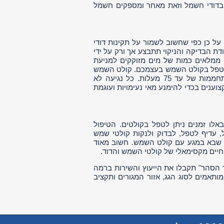
 בדודי חשמל וזאת מאחר ומספקים חשמל
על כן כפי שחשוב לשמור על תקינות דודי
ת הבדיקה והניקוי תתבצע אך ורק על ידי
 ממלאים כמות של מים מזוקקים למניעת
ת לטפל בקולט השמש בעצמכם. קולט השמש
בימים חמים של 35 מעלות הינם לוהטים ומכפילים את עצמם עד לכדי התחממות של עד 75 מעלות. כל נגיעה לא
וענים בכדי להימנע מאי נעימויות ועוגמת
אלו זמנים ניתן לטפל בקולטים. הטיפול
 עדיף לטפל, לבדוק ולנקות קולטי שמש
י שבא במגע עם קולט השמש. חשוב מאוד
חיים מקסימאלי של קולטי השמש והדוד.
ר הסהר" תקבלו את הייעוץ והשירות ברמה
ותאמים לסוג הגג, אזור המגורים ותקציב