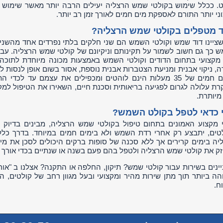
. ככלל שימוש בקולטי שמש הרצליה יעילים הרבה יותר מאשר שימוש
ני יותר התורם לאספקת מים חמים לאורך זמן רב יותר.
ד מטפלים בקולטי שמש הרצליה?
שציינו דוד שמש וקולטי השמש הם שני חלקים בלתי נפרדים אחד מהשני 
 כך גם חשוב לשמור על תקינותם וניקיונם של קולטי שמש הרצליה. עבוד
 מקצועי בתחום הדודים וקולטי השמש באמצעות מכונה מיוחדת לתוכה
ה, ניקוי אבנית ומניעת הצטברות אבנית נוספת, אסור בשום אופן לנסו
רת עלולה לגרום לפגיעה בריאותית וסכנת חיים, השאירו את הטיפול למקצ
מיותרת.
 כדאי לטפל בקולט השמש?
 מקצוע האמונים בתחום טיפול בקולטי שמש הרצליה, מבינים בדיוק ב
טים, יתבצע רק אחרי רדת השמש ולא בימים חמים במיוחד. בדרך כלל,
יה בימים קרירים אך ללא סכנה של סופות ברקים היכולים לסכן את מ
ק את קולטי שמש הרצליה ולטפל בהם פעם בשנה או שנתיים בכדי אורך 
יינים בשירות עבור קולטי שמש? תיקון, החלפה או התקנה? אצלנו ב "או
הה ביותר תוך מתן שירות מהיר ומקצועי ובעל מגוון רחב של קולטים, המ
ח.