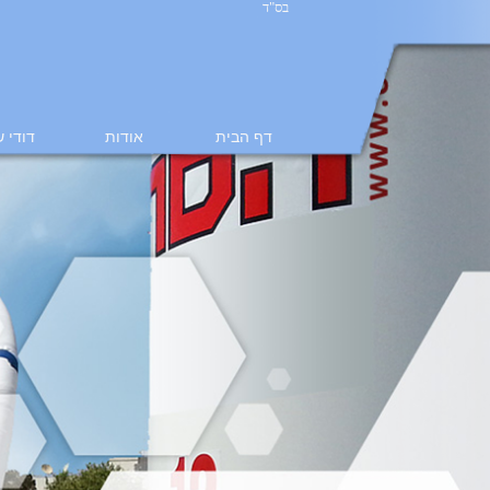
בס"ד
דף הבית
אודות
דודי 