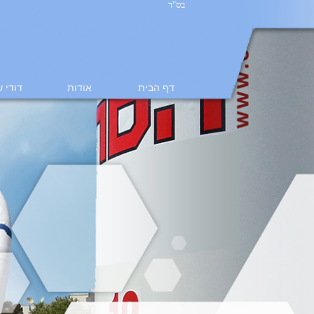
בס"ד
דף הבית
אודות
דודי 