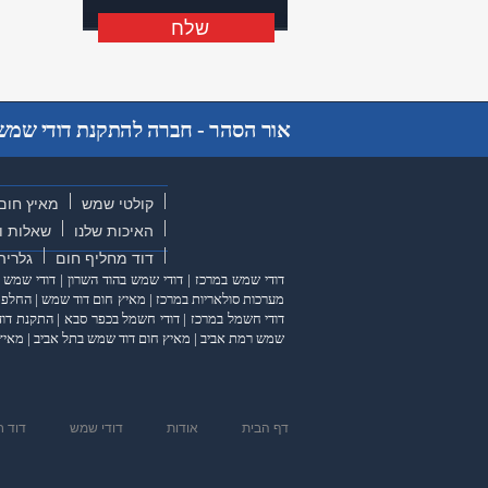
שלח
שלח
אור הסהר - חברה להתקנת דודי שמש ו
קולטי שמש
מאיץ חום
האיכות שלנו
שאלות ו
דוד מחליף חום
גלריה
דודי שמש במרכז
|
דודי שמש בהוד השרון
|
דודי שמש 
מערכות סולאריות במרכז
|
מאיץ חום דוד שמש
|
החלפת 
דודי חשמל במרכז
|
דודי חשמל בכפר סבא
|
התקנת דוד
שמש רמת אביב
|
מאיץ חום דוד שמש בתל אביב
|
מאיץ
דף הבית
אודות
דודי שמש
דוד 