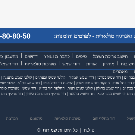
-80-80-50
אנרגיה סולארית - לפרטים והזמנות:
חישוב צריכת חשמל
טיפים
כתבה מYNET
דרושים
מחשבון צר
תשובות
מחירון
אודות
דודי שמש
מערכות סולאריות
דוד חשמל
מאמרים
בבת ים
|
דוד שמש במרכז
|
דודי שמש אמקור
|
קולטי שמש גבעתיים
|
קולטי שמש ברעננה
|
דוד בתל אביב
|
התקנת דוד שמש בשרון
|
התקנת דוד בתל אביב
|
דוד שמש בת"א
|
קולטי שמש
 בבת ים
|
דוד שמש בחולון
|
קולטי שמש רעות
|
החלפת דוד בת"א
|
דוד שמש
|
מערכות סולרי
 חום דוד שמש בכפר סבא
|
דוד חשמל ברעננה
|
דוד מחליף חום ברמת השרון
|
דוד מחליף חום ב
חשמל
דוד מחליף חום
מערכות סולאריות
סרטונים
המלצות
ט.ל.ח | כל הזכויות שמורות ©