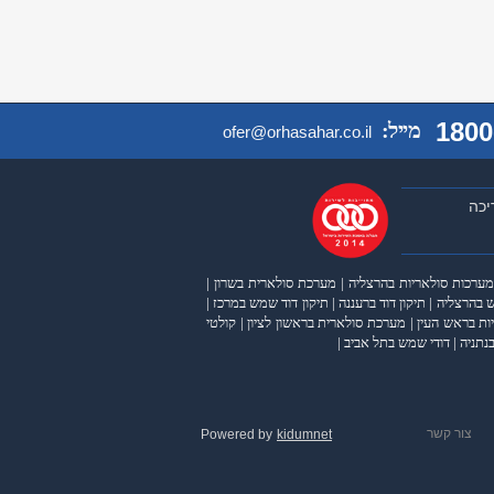
1800
מייל:
ofer@orhasahar.co.il
יכה
מערכות סולאריות בהרצליה
|
מערכת סולארית בשרון
|
 בהרצליה
|
תיקון דוד ברעננה
|
תיקון דוד שמש במרכז
|
ות בראש העין
|
מערכת סולארית בראשון לציון
|
קולטי
נתניה
|
דודי שמש בתל אביב
|
צור קשר
Powered by
kidumnet